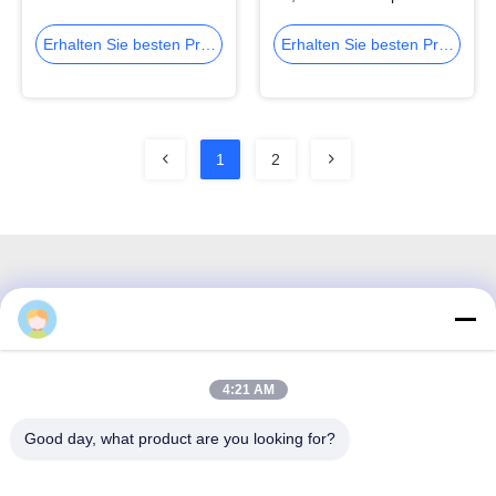
OPTICKING Cisco 25g
Transceiver
Erhalten Sie besten Preis
Erhalten Sie besten Preis
1
2
3F, Block #7, GS Park, Wuhe Blvd, Guanlan Longhua,
Shenzhen China
4:21 AM
Email: fanny@opticking.com
Good day, what product are you looking for?
Telefon: +86-755-83425935-83425936