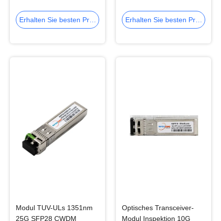
für 10G Ethernet-
CWDM SFP+
Netzwerk
Erhalten Sie besten Preis
Erhalten Sie besten Preis
Modul TUV-ULs 1351nm
Optisches Transceiver-
25G SFP28 CWDM
Modul Inspektion 10G