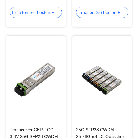
SFP28 CWDM
Form-Faktor-25G CWDM
OPTICKING
Erhalten Sie besten Preis
Erhalten Sie besten Preis
Transceiver CER-FCC
25G SFP28 CWDM
3.3V 25G SFP28 CWDM
25,78Gb/S LC-Optischer