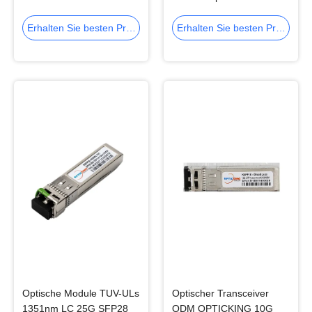
25GBASE SFP LC
DWDM SFP+ 80km für
Ethernet-Netzwerk
Erhalten Sie besten Preis
Erhalten Sie besten Preis
Optische Module TUV-ULs
Optischer Transceiver
1351nm LC 25G SFP28
ODM OPTICKING 10G