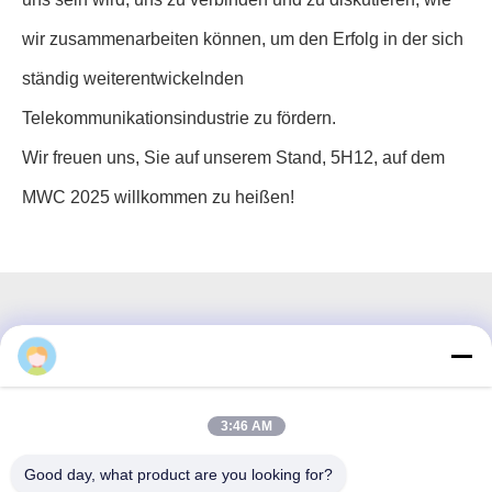
wir zusammenarbeiten können, um den Erfolg in der sich
ständig weiterentwickelnden
Telekommunikationsindustrie zu fördern.
Wir freuen uns, Sie auf unserem Stand, 5H12, auf dem
MWC 2025 willkommen zu heißen!
3F, Block #7, GS Park, Wuhe Blvd, Guanlan Longhua,
Shenzhen China
3:46 AM
Email: fanny@opticking.com
Good day, what product are you looking for?
Telefon: +86-755-83425935-83425936