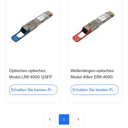
Optisches optisches
Wellenlängen-optisches
Modul LR8 400G QSFP
Modul 40km ER8 400G
DDtransceiver-10km
QSFP DDtransceiver-
LWDM
LWDM
Erhalten Sie besten Preis
Erhalten Sie besten Preis
1