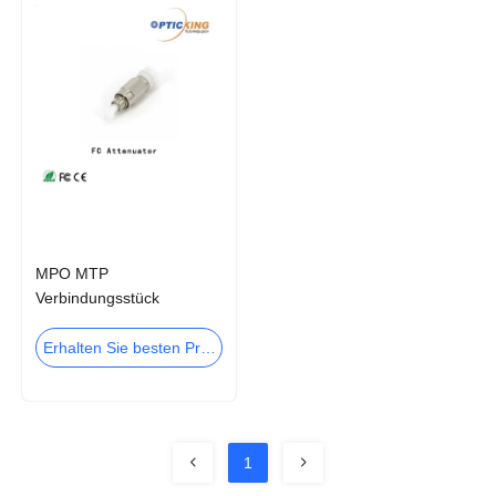
MPO MTP
Verbindungsstück
Kabelfernsehens 20dB
1550nm FC Abschwächer-
Erhalten Sie besten Preis
in mehreren Betriebsarten
1