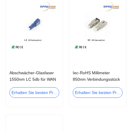
Abschwächer-Glasfaser
Iec-RoHS Millimeter
1550nm LC 5db für WAN
850nm Verbindungsstück
LAN Telecommunications
Sc-Abschwächer-30dB
FTTH
MPO MTP
Erhalten Sie besten Preis
Erhalten Sie besten Preis