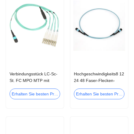
Verbindungsstück LC-Sc-
Hochgeschwindigkeits8 12
St. FC MPO MTP mit
24 48 Faser-Flecken-
Faserart
Kabel des Kern-MPO MTP
Verbindungskabel
für Data Center
Erhalten Sie besten Preis
Erhalten Sie besten Preis
Inspektion Millimeter