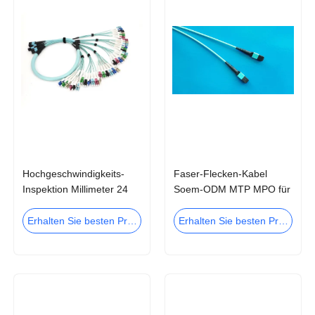
Hochgeschwindigkeits-
Faser-Flecken-Kabel
Inspektion Millimeter 24
Soem-ODM MTP MPO für
36 48 Geschirr-Kabel der
Data Center
Faser-MPO MTP für Data
Erhalten Sie besten Preis
Erhalten Sie besten Preis
Center