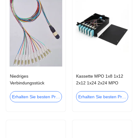
Niedriges
Kassette MPO 1x8 1x12
Verbindungsstück
2x12 1x24 2x24 MPO
Einfügung Inspektion
MTP zu LC-Kassette
Millimeter MPO MTP mit
Erhalten Sie besten Preis
Erhalten Sie besten Preis
Geschirr-Flecken-Kabeln