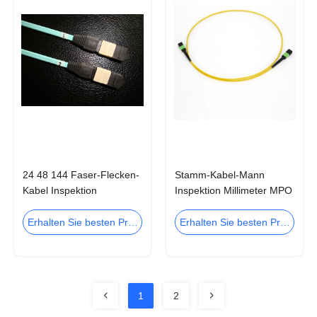
24 48 144 Faser-Flecken-
Stamm-Kabel-Mann
Kabel Inspektion
Inspektion Millimeter MPO
Millimeter 1m 3m der
MTP zum weiblichen
Faser-MTP MPO 7m 10m
Faser-Optikstamm-Kabel
Erhalten Sie besten Preis
Erhalten Sie besten Preis
1
2