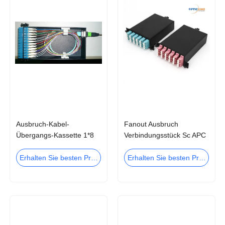
Ausbruch-Kabel-
Fanout Ausbruch
Übergangs-Kassette 1*8
Verbindungsstück Sc APC
2*24 MPO für Data Center
Kassetten 1x8 1x12 2x8
2x12 MPO MTP
Erhalten Sie besten Preis
Erhalten Sie besten Preis