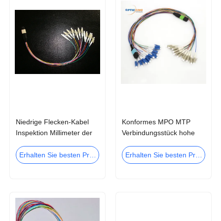
Niedrige Flecken-Kabel
Konformes MPO MTP
Inspektion Millimeter der
Verbindungsstück hohe
Einfügungs-1m 3m 7m
Präzision RoHS mit Hydra-
10m MPO MTP Faserart
Kabeln
Erhalten Sie besten Preis
Erhalten Sie besten Preis