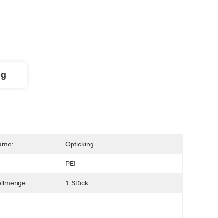
ng
ame:
Opticking
PEI
ellmenge:
1 Stück