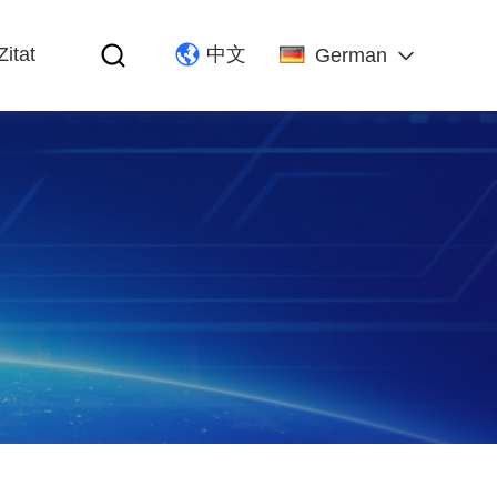
Zitat
中文
German