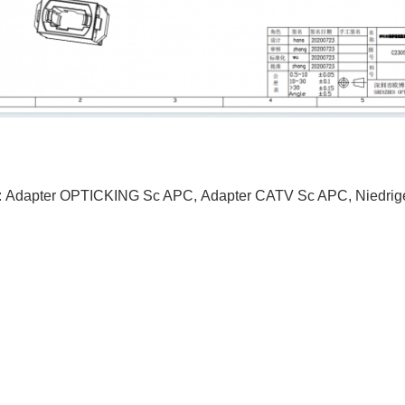
:
Adapter OPTICKING Sc APC
,
Adapter CATV Sc APC
,
Niedri
3F, Block #7, GS Park, Wuhe Blvd, Guanlan
Longhua, Shenzhen China