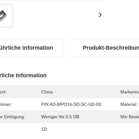
ührliche Information
Produkt-Beschreibu
liche Information
ort:
China
Markenn
mmer:
P/N:AD-MPO16-SD-SC-UD-00
Material:
er Einfügung:
Weniger Als 0,5 DB
Min Best
:
1D