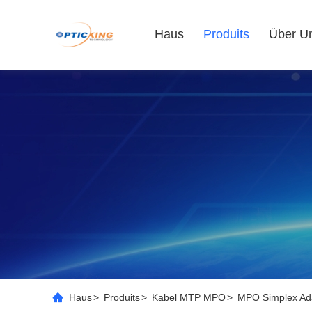
Haus
Produits
Über U
Haus
>
Produits
>
Kabel MTP MPO
>
MPO Simplex Ada